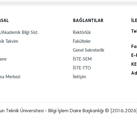
MSAL
BAĞLANTILAR
İL
Te
/Akademik Bilgi Sist.
Rektörlük
ik Takvim
Fakülteler
Fa
Genel Sekreterlik
E-
ane
İSTE-SEM
KE
İSTE-TTO
Ad
ma Merkezi
İletişim
un Teknik Üniversitesi - Bilgi İşlem Daire Başkanlığı © [2016..2026]