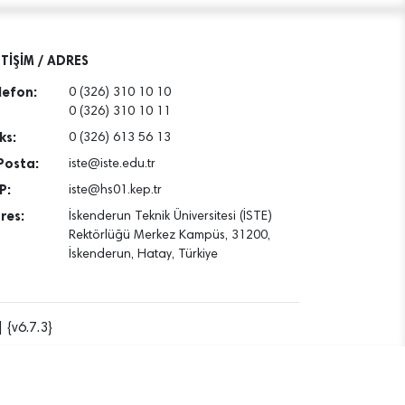
ETİŞİM / ADRES
lefon:
0 (326) 310 10 10
0 (326) 310 10 11
ks:
0 (326) 613 56 13
Posta:
iste@iste.edu.tr
P:
iste@hs01.kep.tr
res:
İskenderun Teknik Üniversitesi (İSTE)
Rektörlüğü Merkez Kampüs, 31200,
İskenderun, Hatay, Türkiye
 {v6.7.3}