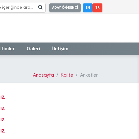
ADAY ÖĞRENCİ
EN
TR
itimler
Galeri
İletişim
Anasayfa
Kalite
Anketler
IZ
IZ
IZ
IZ