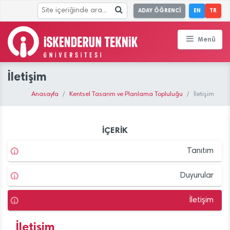
ADAY ÖĞRENCİ
EN
TR
Menü
İletişim
Anasayfa
Kentsel Tasarım ve Planlama Topluluğu
İletişim
İÇERİK
Tanıtım
Duyurular
İletişim
İletişim