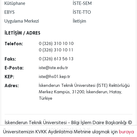
Kütüphane
İSTE-SEM
EBYS
İSTE-TTO
Uygulama Merkezi
İletişim
İLETİŞİM / ADRES
Telefon:
0 (326) 310 10 10
0 (326) 310 10 11
Faks:
0 (326) 613 56 13
E-Posta:
iste@iste.edu.tr
KEP:
iste@hs01.kep.tr
Adres:
İskenderun Teknik Üniversitesi (İSTE) Rektörlüğü
Merkez Kampüs, 31200, İskenderun, Hatay,
Türkiye
İskenderun Teknik Üniversitesi - Bilgi İşlem Daire Başkanlığı ©
[2016..2026] {v6.7.3}
Üniversitemizin KVKK Aydınlatma Metnine ulaşmak için
buraya