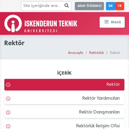
ADAY ÖĞRENCİ
EN
TR
Menü
Rektör
Anasayfa
Rektörlük
Rektör
İÇERİK
Rektör
Rektör Yardımcıları
Rektör Danışmanları
Rektörlük İletişim Ofisi