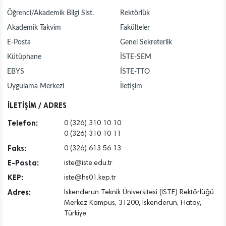
Öğrenci/Akademik Bilgi Sist.
Rektörlük
Akademik Takvim
Fakülteler
E-Posta
Genel Sekreterlik
Kütüphane
İSTE-SEM
EBYS
İSTE-TTO
Uygulama Merkezi
İletişim
İLETİŞİM / ADRES
Telefon:
0 (326) 310 10 10
0 (326) 310 10 11
Faks:
0 (326) 613 56 13
E-Posta:
iste@iste.edu.tr
KEP:
iste@hs01.kep.tr
Adres:
İskenderun Teknik Üniversitesi (İSTE) Rektörlüğü
Merkez Kampüs, 31200, İskenderun, Hatay,
Türkiye