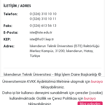
Tem
2026 İNSANSIZ DENİZ ARACI FİNALİNDE
İLETİŞİM / ADRES
Telefon:
0 (326) 310 10 10
0 (326) 310 10 11
Faks:
0 (326) 613 56 13
E-Posta:
iste@iste.edu.tr
KEP:
iste@hs01.kep.tr
Adres:
İskenderun Teknik Üniversitesi (İSTE) Rektörlüğü
Merkez Kampüs, 31200, İskenderun, Hatay,
Türkiye
İskenderun Teknik Üniversitesi - Bilgi İşlem Daire Başkanlığı ©
[2016..2026] {v6.7.3}
Üniversitemizin KVKK Aydınlatma Metnine ulaşmak için
buraya
tıklayabilirsiniz.
Daha iyi bir kullanıcı deneyimi sunabilmek için çerezler (cookie)
kullanılmaktadır. Gizlilik ve Çerez Politikası için
buraya
tıklayabilirsiniz.
Bilgi edindim