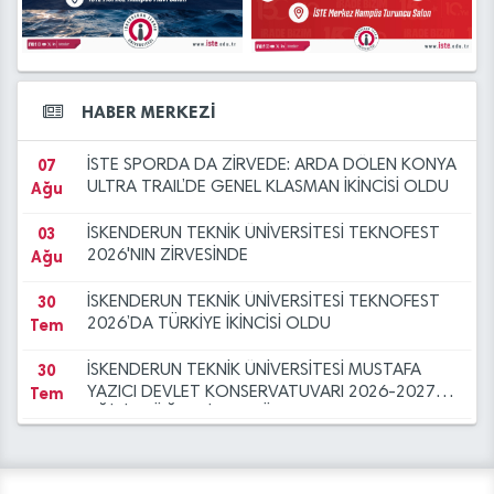
29
İSKENDERUN TEKNİK ÜNİVERSİTESİ TEKNOFEST
16
İSTE Öğretim Elemanı Alım İlanı (16.07.2026)
Tem
2026 İNSANSIZ DENİZ ARACI FİNALİNDE
Tem
14
OTOMAT YERİ KİRALAMA İHALESİ
13
İSTE AİLESİNE HOŞGELDİNİZ
HABER MERKEZİ
Tem
Ağu
07
İSTE SPORDA DA ZİRVEDE: ARDA DÖLEN KONYA
Ağu
ULTRA TRAIL’DE GENEL KLASMAN İKİNCİSİ OLDU
03
İSKENDERUN TEKNİK ÜNİVERSİTESİ TEKNOFEST
Ağu
2026'NIN ZİRVESİNDE
30
İSKENDERUN TEKNİK ÜNİVERSİTESİ TEKNOFEST
Tem
2026’DA TÜRKİYE İKİNCİSİ OLDU
30
İSKENDERUN TEKNİK ÜNİVERSİTESİ MUSTAFA
Tem
YAZICI DEVLET KONSERVATUVARI 2026-2027
EĞİTİM-ÖĞRETİM YILI ÖZEL YETENEK SINAVI
30
İSKENDERUN TEKNİK ÜNİVERSİTESİ, MERSİN’DE
Tem
ADAY ÖĞRENCİLERİN TERCİH REHBERİ OLDU