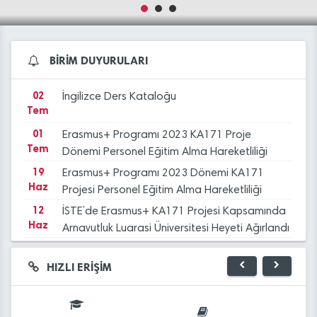
16
APAIE 2026
Şub
ISTE_Strategy_Innovation_Partnership
03
İSTE’de Erasmus+ KA171 Kapsamında
BİRİM DUYURULARI
Tem
Uluslararası İş Birliği Görüşmeleri
Gerçekleştirildi
02
İngilizce Ders Kataloğu
Tem
01
Erasmus+ Programı 2023 KA171 Proje
Tem
Dönemi Personel Eğitim Alma Hareketliliği
Başvuru Sonuçları - 2
19
Erasmus+ Programı 2023 Dönemi KA171
Haz
Projesi Personel Eğitim Alma Hareketliliği
Başvuru ilanı - 2
12
İSTE’de Erasmus+ KA171 Projesi Kapsamında
Haz
Arnavutluk Luarasi Üniversitesi Heyeti Ağırlandı
06
BİRİM KALİTE ÇALIŞMALARI (NİSAN 2026)
Nis
HIZLI ERİŞİM
16
APAIE 2026
Şub
ISTE_Strategy_Innovation_Partnership