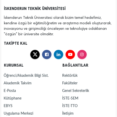
29
İSKENDERUN TEKNİK ÜNİVERSİTESİ TEKNOFEST
İSKENDERUN TEKNİK ÜNİVERSİTESİ
Tem
2026 İNSANSIZ DENİZ ARACI FİNALİNDE
İskenderun Teknik Üniversitesi olarak bizim temel hedefimiz,
13
İSTE AİLESİNE HOŞGELDİNİZ
kendine özgü bir eğitim/öğretim ve araştırma modeli oluşturarak,
Ağu
inovasyonu ve girişimciliği önceleyen ve teknolojiye odaklanan
"özgün" bir üniversite olmaktır.
07
İSTE SPORDA DA ZİRVEDE: ARDA DÖLEN KONYA
Ağu
ULTRA TRAIL’DE GENEL KLASMAN İKİNCİSİ OLDU
TAKİPTE KAL
03
İSKENDERUN TEKNİK ÜNİVERSİTESİ TEKNOFEST
Ağu
2026'NIN ZİRVESİNDE
KURUMSAL
BAĞLANTILAR
30
İSKENDERUN TEKNİK ÜNİVERSİTESİ TEKNOFEST
Tem
2026’DA TÜRKİYE İKİNCİSİ OLDU
Öğrenci/Akademik Bilgi Sist.
Rektörlük
Akademik Takvim
Fakülteler
30
İSKENDERUN TEKNİK ÜNİVERSİTESİ MUSTAFA
Tem
YAZICI DEVLET KONSERVATUVARI 2026-2027
E-Posta
Genel Sekreterlik
EĞİTİM-ÖĞRETİM YILI ÖZEL YETENEK SINAVI
Kütüphane
İSTE-SEM
30
İSKENDERUN TEKNİK ÜNİVERSİTESİ, MERSİN’DE
Tem
ADAY ÖĞRENCİLERİN TERCİH REHBERİ OLDU
EBYS
İSTE-TTO
Uygulama Merkezi
İletişim
29
İSKENDERUN TEKNİK ÜNİVERSİTESİ TEKNOFEST