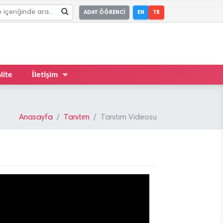
ADAY ÖĞRENCİ
EN
TR
lite
İletişim
Anasayfa
Tanıtım
Tanıtım Videosu