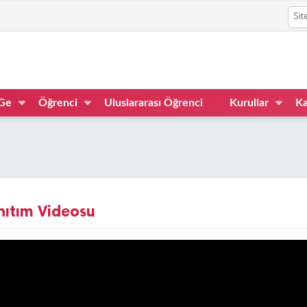
Ge
Öğrenci
Uluslararası Öğrenci
Kurullar
Ka
nıtım Videosu