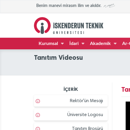
Benim manevi mirasım ilim ve akıldır.
Kurumsal
İdari
Akademik
Ar-
Tanıtım Videosu
Ta
İÇERİK
Rektör'ün Mesajı
Üniversite Logosu
Tanıtım Broşürü