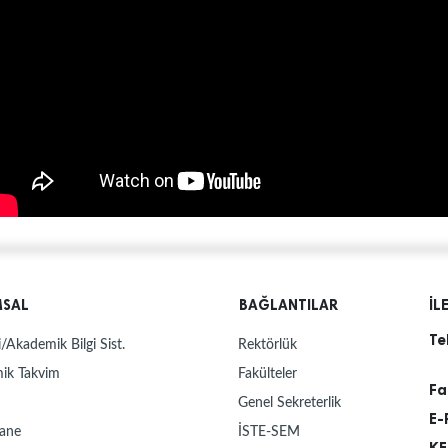
MSAL
BAĞLANTILAR
İL
Te
/Akademik Bilgi Sist.
Rektörlük
ik Takvim
Fakülteler
Fa
Genel Sekreterlik
E-
ane
İSTE-SEM
KE