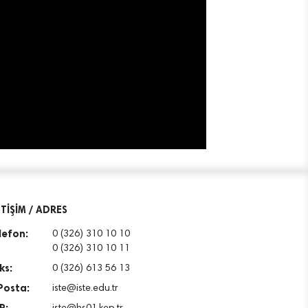
ETİŞİM / ADRES
lefon:
0 (326) 310 10 10
0 (326) 310 10 11
ks:
0 (326) 613 56 13
Posta:
iste@iste.edu.tr
P: