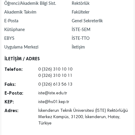
Öğrenci/Akademik Bilgi Sist.
Rektörlük
Akademik Takvim
Fakülteler
E-Posta
Genel Sekreterlik
Kütüphane
İSTE-SEM
EBYS
İSTE-TTO
Uygulama Merkezi
İletişim
İLETİŞİM / ADRES
Telefon:
0 (326) 310 10 10
0 (326) 310 10 11
Faks:
0 (326) 613 56 13
E-Posta:
iste@iste.edu.tr
KEP:
iste@hs01.kep.tr
Adres:
İskenderun Teknik Üniversitesi (İSTE) Rektörlüğü
Merkez Kampüs, 31200, İskenderun, Hatay,
Türkiye