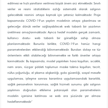
edilmesi ve hızlı yanıtların verilmesi büyük önem arz etmektedir. Sınırlı
veriler ve resmi istatistiklerin azlığı sistematik olarak salgının
gelecekteki resmini ortaya koymak için yetersiz kalmaktadır. Proje
kapsamında COVID-19’un yayılım modelinin ortaya çıkarılması ve
geleceğe dönük veriler sağlayabilecek web tabanlı bir yazılımın
üretilmesi amaçlanmaktadır. Ayrıca hedef modelin gerçek zamanlı,
kullanıcı dostu- web tabanlı bir görselliğe sahip olması
planlanmaktadır. Bununla birlikte, COVID-19’un henüz hangi
parametrelerden etkilendiği bilinmemektedir. Bundan dolayı ne tür
önlemlerin etkili olabileceği bilinmemekte ve farklı öneriler ortaya
konmaktadır. Bu kapsamda, model yapılırken hava koşulları, sıcaklık,
nem oranı, rüzgar şiddeti toplumun maske takma koşulları, tecrit,
nüfus yoğunluğu, el yıkama alışkanlığı, gıda güvenliği, sosyal mesafe
uygulaması, iyileşme sonrası karantina uygulamasındaki kararlılık,
sağlık personelinin korunması, sağlık hizmeti sunumu gibi salgının
yayılımını doğrudan etkileme potansiyeli olan parametrelerin
modelin içerisine katılması ve web ara yüzünde yer alması
hedeflenmektedir”