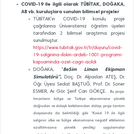
COVID-19 ile ilgili olarak TÜBİTAK, DOĞAKA,
AB vb. kuruluşlara sunulan bilimsel projeler
TÜBİTAK’ın COVID-19 konulu proje
çağrılarına Üniversitemiz öğretim üyeleri
tarafından 2 bilimsel araştırma projesi
sunulmuştur.
https://www.tubitak.gov.tr/tr/duyuru/covid-
19-salginina-iliskin-ardeb-1001-programi-
kapsaminda-ozel-cagri-acildi
"
BeSim Liman Ekipman
DOĞAKA,
Simulatörü",
Doç. Dr. Alpaslan ATEŞ,
Dr.
Öğr. Üyesi Sedat BAŞTUĞ, Prof. Dr. Soner
ESMER, Ar. Gör. Şerif Can GÖKÇE.
Bu proje,
limanların bölge ve Türkiye ekonomisine yönelik
doğrudan ve dolaylı katkılarından dolayı, proje tanıtım
dosyasında da belirtildiği gibi “Kovid 19 ile ilgili
salgının ülke ve bölge ekonomisine negatif etkilerinin
azaltılmasına yönelik yenilikçi uygulamalar