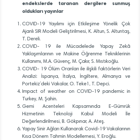
endekslerde taranan dergilere sunmuş
oldukları yayınlar
COVID-19 Yayılımı için Etkileşime Yönelik Çok
Ajanlı SIR Modeli Geliştirilmesi, K. Altun, S. Altuntaş,
T. Dereli.
COVID- 19 ile Mücadelede Yapay Zekâ
Yaklaşımlarının ve Makine Öğrenme Tekniklerinin
Kullanımı, M.A. Güvenç, M. Çakır, S. Mıstıkoğlu.
COVID- 19 Ölüm Oranları ile ilişkili faktörlerin Veri
Analizi: İspanya, İtalya, İngiltere, Almanya ve
Portekiz’deki Vakalar, O. Teke1, T. Depci.
Impact of weather on COVID-19 pandemic in
Turkey, M. Şahin.
Gemi Acenteleri Kapsamında E-Gümrük
Hizmetinin Teknoloji Kabul Modeli İle
Değerlendirilmesi, B. Gökpınar, A. Ateş.
Yapay Sinir Ağları Kullanarak Covid-19 Vakalarının
Kısa Dönem Tahmin Modellemesi, Y. Eroğlu.