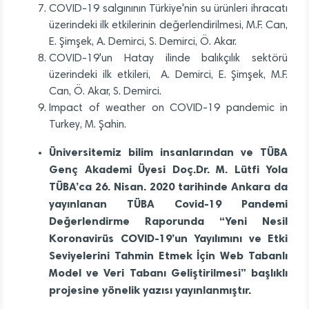
COVID-19 salgınının Türkiye'nin su ürünleri ihracatı
üzerindeki ilk etkilerinin değerlendirilmesi, M.F. Can,
E. Şimşek, A. Demirci, S. Demirci, Ö. Akar.
COVID-19'un Hatay ilinde balıkçılık sektörü
üzerindeki ilk etkileri, A. Demirci, E. Şimşek, M.F.
Can, Ö. Akar, S. Demirci.
Impact of weather on COVID-19 pandemic in
Turkey, M. Şahin.
Üniversitemiz bilim insanlarından ve TÜBA
Genç Akademi Üyesi Doç.Dr. M. Lütfi Yola
TÜBA’ca 26. Nisan. 2020 tarihinde Ankara da
yayınlanan TÜBA Covid-19 Pandemi
Değerlendirme Raporunda “Yeni Nesil
Koronavirüs COVID-19’un Yayılımını ve Etki
Seviyelerini Tahmin Etmek İçin Web Tabanlı
Model ve Veri Tabanı Geliştirilmesi” başlıklı
projesine yönelik yazısı yayınlanmıştır.