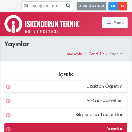
ADAY ÖĞRENCİ
EN
TR
Menü
Yayınlar
Anasayfa
Covid-19
Yayınlar
İÇERİK
Uzaktan Öğretim
Ar-Ge Faaliyetleri
Bilgilendirici Toplantılar
Yayınlar