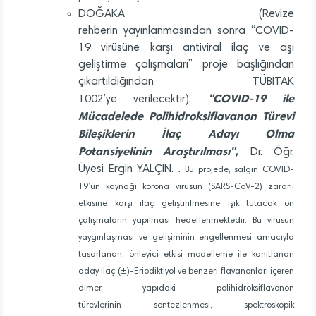
DOĞAKA (Revize
rehberin yayınlanmasından sonra “COVID-
19 virüsüne karşı antiviral ilaç ve aşı
geliştirme çalışmaları” proje başlığından
çıkartıldığından TÜBİTAK
"COVID-19 ile
1002’ye verilecektir),
Mücadelede Polihidroksiflavanon Türevi
Bileşiklerin İlaç Adayı Olma
Potansiyelinin Araştırılması",
Dr. Öğr.
Üyesi Ergin YALÇIN. .
Bu projede, salgın COVID-
19’un kaynağı korona virüsün (SARS-CoV-2) zararlı
etkisine karşı ilaç geliştirilmesine ışık tutacak ön
çalışmaların yapılması hedeflenmektedir. Bu virüsün
yaygınlaşması ve gelişiminin engellenmesi amacıyla
tasarlanan, önleyici etkisi modelleme ile kanıtlanan
aday ilaç (±)-Eriodiktiyol ve benzeri flavanonları içeren
dimer yapıdaki polihidroksiflavonon
türevlerinin sentezlenmesi, spektroskopik