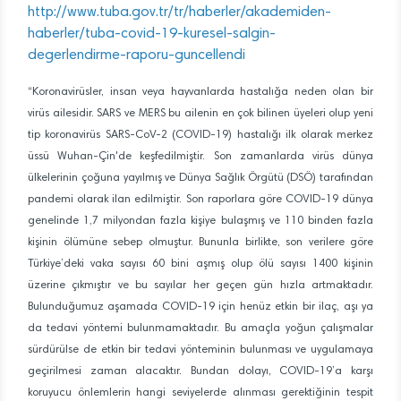
http://www.tuba.gov.tr/tr/haberler/akademiden-
haberler/tuba-covid-19-kuresel-salgin-
degerlendirme-raporu-guncellendi
“Koronavirüsler, insan veya hayvanlarda hastalığa neden olan bir
virüs ailesidir. SARS ve MERS bu ailenin en çok bilinen üyeleri olup yeni
tip koronavirüs SARS-CoV-2 (COVID-19) hastalığı ilk olarak merkez
üssü Wuhan-Çin'de keşfedilmiştir. Son zamanlarda virüs dünya
ülkelerinin çoğuna yayılmış ve Dünya Sağlık Örgütü (DSÖ) tarafından
pandemi olarak ilan edilmiştir. Son raporlara göre COVID-19 dünya
genelinde 1,7 milyondan fazla kişiye bulaşmış ve 110 binden fazla
kişinin ölümüne sebep olmuştur. Bununla birlikte, son verilere göre
Türkiye’deki vaka sayısı 60 bini aşmış olup ölü sayısı 1400 kişinin
üzerine çıkmıştır ve bu sayılar her geçen gün hızla artmaktadır.
Bulunduğumuz aşamada COVID-19 için henüz etkin bir ilaç, aşı ya
da tedavi yöntemi bulunmamaktadır. Bu amaçla yoğun çalışmalar
sürdürülse de etkin bir tedavi yönteminin bulunması ve uygulamaya
geçirilmesi zaman alacaktır. Bundan dolayı, COVID-19’a karşı
koruyucu önlemlerin hangi seviyelerde alınması gerektiğinin tespit