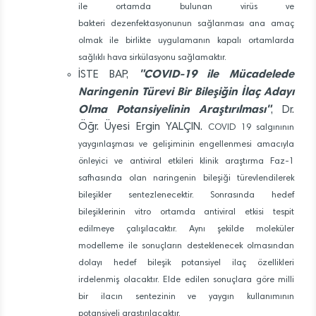
ile ortamda bulunan virüs ve
bakteri dezenfektasyonunun sağlanması ana amaç
olmak ile birlikte uygulamanın kapalı ortamlarda
sağlıklı hava sirkülasyonu sağlamaktır.
"COVID-19 ile Mücadelede
İSTE BAP,
Naringenin Türevi Bir Bileşiğin İlaç Adayı
Olma Potansiyelinin Araştırılması"
, Dr.
Öğr. Üyesi Ergin YALÇIN.
COVID 19 salgınının
yaygınlaşması ve gelişiminin engellenmesi amacıyla
önleyici ve antiviral etkileri klinik araştırma Faz-1
safhasında olan naringenin bileşiği türevlendilerek
bileşikler sentezlenecektir. Sonrasında hedef
bileşiklerinin vitro ortamda antiviral etkisi tespit
edilmeye çalışılacaktır. Aynı şekilde moleküler
modelleme ile sonuçların desteklenecek olmasından
dolayı hedef bileşik potansiyel ilaç özellikleri
irdelenmiş olacaktır. Elde edilen sonuçlara göre milli
bir ilacın sentezinin ve yaygın kullanımının
potansiyeli araştırılacaktır.