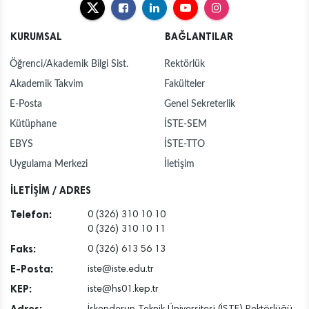
KURUMSAL
BAĞLANTILAR
Öğrenci/Akademik Bilgi Sist.
Rektörlük
Akademik Takvim
Fakülteler
E-Posta
Genel Sekreterlik
Kütüphane
İSTE-SEM
EBYS
İSTE-TTO
Uygulama Merkezi
İletişim
İLETİŞİM / ADRES
Telefon:
0 (326) 310 10 10
0 (326) 310 10 11
Faks:
0 (326) 613 56 13
E-Posta:
iste@iste.edu.tr
KEP:
iste@hs01.kep.tr