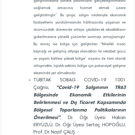
geliştirilmesine yönelik yatırımların gerçekleştirilmesini
sağlamak amacına hizmet etmek üzere
geliştirilmiştir”. Bu proje; salgın nedeniyle ekonomik
faaliyetlerin yürütülmesinde hâlihazırda yaşanan ve
önümüzdeki dönemde ortaya çıkabilecek aksaklıkların
giderilmesine yönelik çözümler sunmayı amaçlamıştır.
Bu amaç ise bölge için geliştirilen “Nitelikli insan
kaynağı ve gelişmiş altyapı olanakları ile rekabet gücü
ve yaşam kalitesi yüksek bölge” vizyonu ile tam olarak
örtüşmekte, lojistik sektörü bölge için potansiyel gelişme
ekseninde yer almaktadır.
TÜBİTAK SOBAG COVİD-19 1001
“Covid-19 Salgınının TR63
Çağrısı,
Bölgesinde
Ekonomik Etkilerinin
Belirlenmesi ve Dış
Ticaret Kapsamında
Bölgesel Toparlanma
Politikalarının
Önerilmesi”
, Dr. Öğr. Üyesi
Hakan
ERYÜZLÜ,
Dr. Öğr. Üyesi Sertaç HOPOĞLU,
Prof. Dr.
Nazif ÇALIŞ