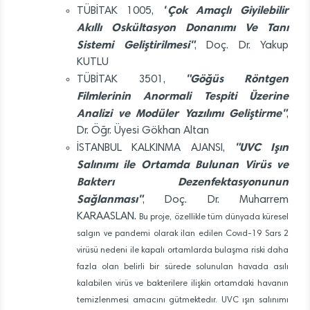
"
Çok Amaçlı Giyilebilir
TÜBİTAK 1005,
Akıllı Oskültasyon
Donanımı Ve Tanı
Sistemi Geliştirilmesi"
, Doç. Dr. Yakup
KUTLU
"Göğüs Röntgen
TÜBİTAK 3501,
Filmlerinin Anormali Tespiti Üzerine
Analizi ve Modüler Yazılımı Geliştirme"
,
Dr. Öğr. Üyesi Gökhan Altan
"UVC Işın
İSTANBUL KALKINMA AJANSI,
Salınımı ile Ortamda Bulunan Virüs ve
Bakterı Dezenfektasyonunun
Sağlanması"
, Doç. Dr. Muharrem
KARAASLAN.
Bu proje, özellikle tüm dünyada küresel
salgın ve pandemi olarak ilan edilen Covıd-19 Sars 2
virüsü nedeni ile kapalı ortamlarda bulaşma riski daha
fazla olan belirli bir sürede solunulan havada asılı
kalabilen virüs ve bakterilere ilişkin ortamdaki havanın
temizlenmesi amacını gütmektedır. UVC ışın salınımı