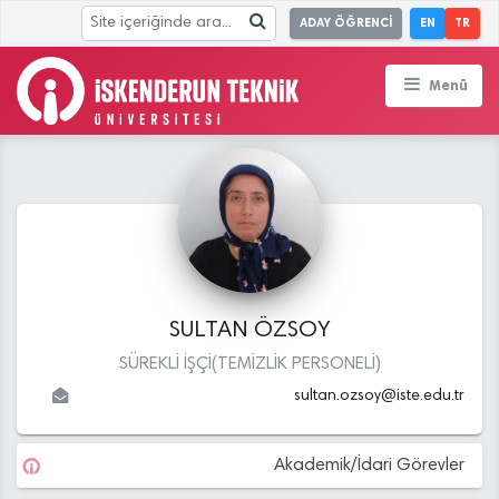
ADAY ÖĞRENCİ
EN
TR
Menü
SULTAN ÖZSOY
SÜREKLİ İŞÇİ(TEMİZLİK PERSONELİ)
sultan.ozsoy
@
iste.edu
.tr
Akademik/İdari Görevler