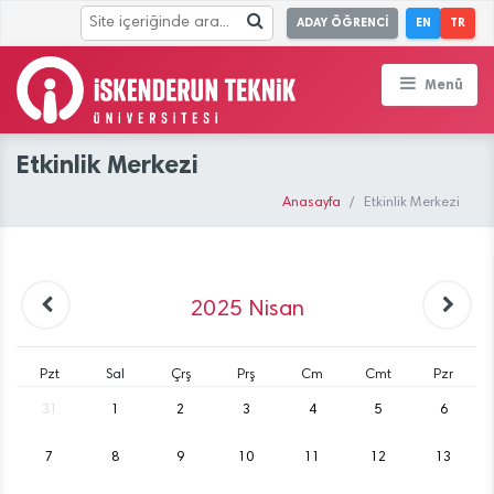
ADAY ÖĞRENCİ
EN
TR
Menü
Etkinlik Merkezi
Anasayfa
Etkinlik Merkezi
2025
Nisan
Pzt
Sal
Çrş
Prş
Cm
Cmt
Pzr
31
1
2
3
4
5
6
7
8
9
10
11
12
13