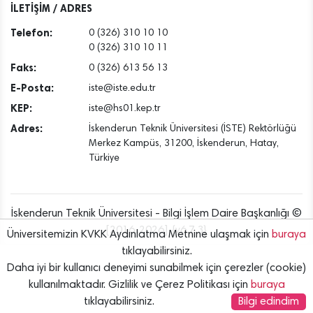
İLETİŞİM / ADRES
Telefon:
0 (326) 310 10 10
0 (326) 310 10 11
Faks:
0 (326) 613 56 13
E-Posta:
iste@iste.edu.tr
KEP:
iste@hs01.kep.tr
Adres:
İskenderun Teknik Üniversitesi (İSTE) Rektörlüğü
Merkez Kampüs, 31200, İskenderun, Hatay,
Türkiye
İskenderun Teknik Üniversitesi - Bilgi İşlem Daire Başkanlığı ©
[2016..2026] {v6.7.3}
Üniversitemizin KVKK Aydınlatma Metnine ulaşmak için
buraya
tıklayabilirsiniz.
Daha iyi bir kullanıcı deneyimi sunabilmek için çerezler (cookie)
kullanılmaktadır. Gizlilik ve Çerez Politikası için
buraya
tıklayabilirsiniz.
Bilgi edindim