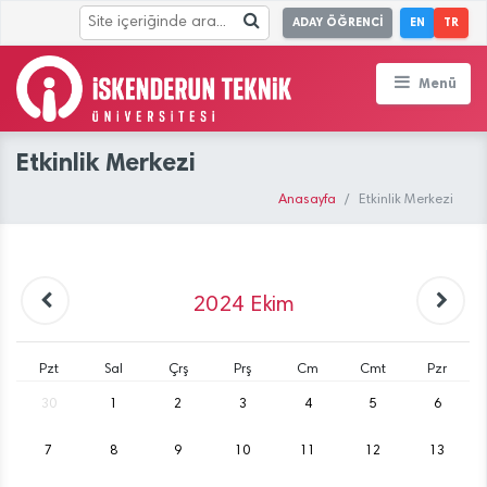
ADAY ÖĞRENCİ
EN
TR
Menü
Etkinlik Merkezi
Anasayfa
Etkinlik Merkezi
2024
Ekim
Pzt
Sal
Çrş
Prş
Cm
Cmt
Pzr
30
1
2
3
4
5
6
7
8
9
10
11
12
13