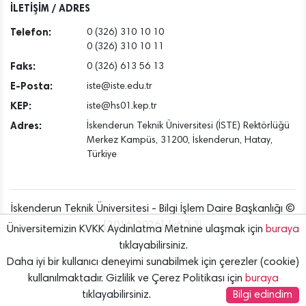
İLETİŞİM / ADRES
Telefon:
0 (326) 310 10 10
0 (326) 310 10 11
Faks:
0 (326) 613 56 13
E-Posta:
iste@iste.edu.tr
KEP:
iste@hs01.kep.tr
Adres:
İskenderun Teknik Üniversitesi (İSTE) Rektörlüğü
Merkez Kampüs, 31200, İskenderun, Hatay,
Türkiye
İskenderun Teknik Üniversitesi - Bilgi İşlem Daire Başkanlığı ©
[2016..2026] {v6.7.3}
Üniversitemizin KVKK Aydınlatma Metnine ulaşmak için
buraya
tıklayabilirsiniz.
Daha iyi bir kullanıcı deneyimi sunabilmek için çerezler (cookie)
kullanılmaktadır. Gizlilik ve Çerez Politikası için
buraya
tıklayabilirsiniz.
Bilgi edindim