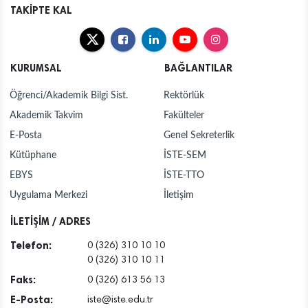
TAKİPTE KAL
KURUMSAL
BAĞLANTILAR
Öğrenci/Akademik Bilgi Sist.
Rektörlük
Akademik Takvim
Fakülteler
E-Posta
Genel Sekreterlik
Kütüphane
İSTE-SEM
EBYS
İSTE-TTO
Uygulama Merkezi
İletişim
İLETİŞİM / ADRES
Telefon:
0 (326) 310 10 10
0 (326) 310 10 11
Faks:
0 (326) 613 56 13
E-Posta:
iste@iste.edu.tr