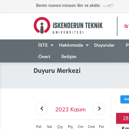
Benim manevi mirasım ilim ve akıldır.
İ
İSTE
Hakkımızda
Duyurular
P
Öneri
İletişim
Duyuru Merkezi
Ge
2023
Kasım
28
Pzt
Sal
Çrş
Prş
Cm
Cmt
Pzr
Ka