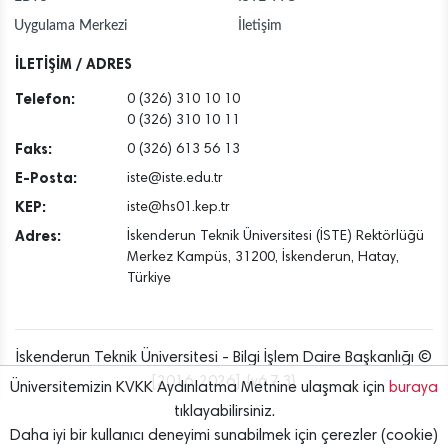
Uygulama Merkezi
İletişim
İLETİŞİM / ADRES
Telefon:
0 (326) 310 10 10
0 (326) 310 10 11
Faks:
0 (326) 613 56 13
E-Posta:
iste@iste.edu.tr
KEP:
iste@hs01.kep.tr
Adres:
İskenderun Teknik Üniversitesi (İSTE) Rektörlüğü
Merkez Kampüs, 31200, İskenderun, Hatay,
Türkiye
İskenderun Teknik Üniversitesi - Bilgi İşlem Daire Başkanlığı ©
[2016..2026] {v6.7.3}
Üniversitemizin KVKK Aydınlatma Metnine ulaşmak için
buraya
tıklayabilirsiniz.
Daha iyi bir kullanıcı deneyimi sunabilmek için çerezler (cookie)