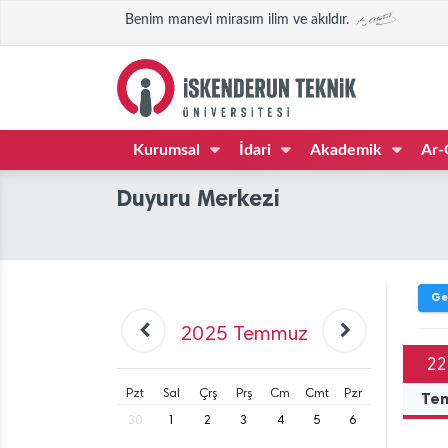
Benim manevi mirasım ilim ve akıldır.
Kurumsal
İdari
Akademik
Ar-
Duyuru Merkezi
Ge
2025
Temmuz
22
Pzt
Sal
Çrş
Prş
Cm
Cmt
Pzr
Te
30
1
2
3
4
5
6