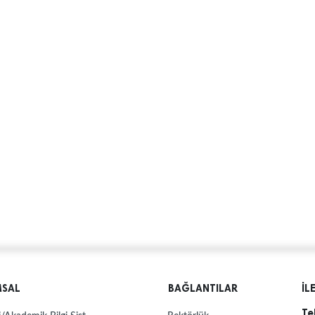
MSAL
BAĞLANTILAR
İL
Te