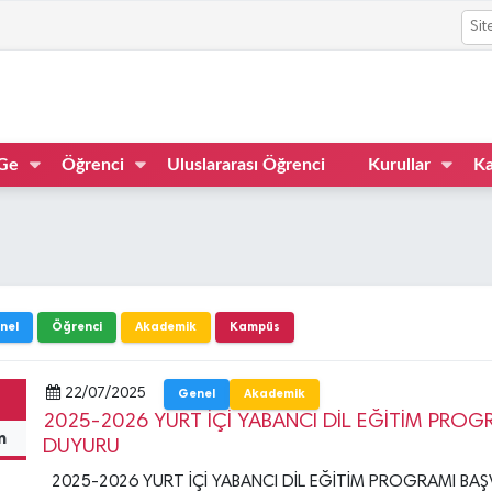
Ge
Öğrenci
Uluslararası Öğrenci
Kurullar
Ka
nel
Öğrenci
Akademik
Kampüs
22/07/2025
Genel
Akademik
2025-2026 YURT İÇİ YABANCI DİL EĞİTİM PROGRA
m
DUYURU
2025-2026 YURT İÇİ YABANCI DİL EĞİTİM PROGRAMI BAŞVUR