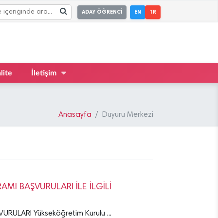
ADAY ÖĞRENCİ
EN
TR
lite
İletişim
Anasayfa
Duyuru Merkezi
MI BAŞVURULARI İLE İLGİLİ
ULARI Yükseköğretim Kurulu ...