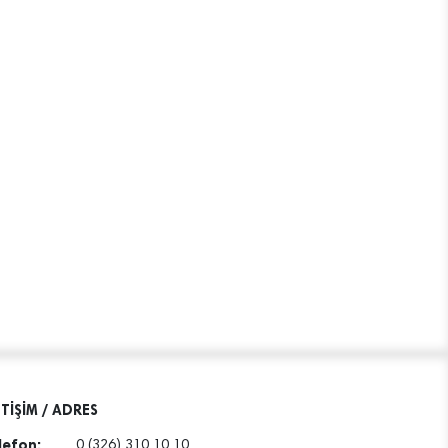
ETİŞİM / ADRES
lefon:
0 (326) 310 10 10