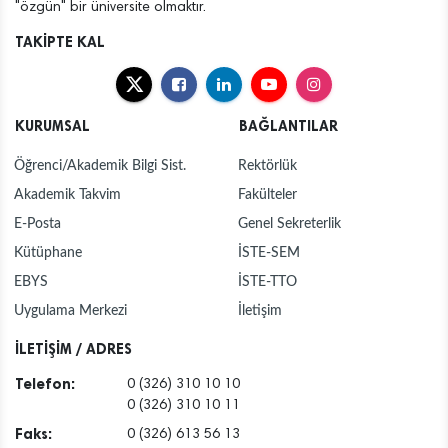
"özgün" bir üniversite olmaktır.
TAKİPTE KAL
KURUMSAL
BAĞLANTILAR
Öğrenci/Akademik Bilgi Sist.
Rektörlük
Akademik Takvim
Fakülteler
E-Posta
Genel Sekreterlik
Kütüphane
İSTE-SEM
EBYS
İSTE-TTO
Uygulama Merkezi
İletişim
İLETİŞİM / ADRES
Telefon:
0 (326) 310 10 10
0 (326) 310 10 11
Faks:
0 (326) 613 56 13