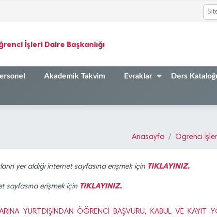
renci İşleri Daire Başkanlığı
ersonel
Akademik Takvim
Evraklar
Ders Kataloğ
Anasayfa
Öğrenci İşler
TIKLAYINIZ.
rın yer aldığı internet sayfasına erişmek için
TIKLAYINIZ.
et sayfasına erişmek için
INA YURTDIŞINDAN ÖĞRENCİ BAŞVURU, KABUL VE KAYIT YÖNERGE