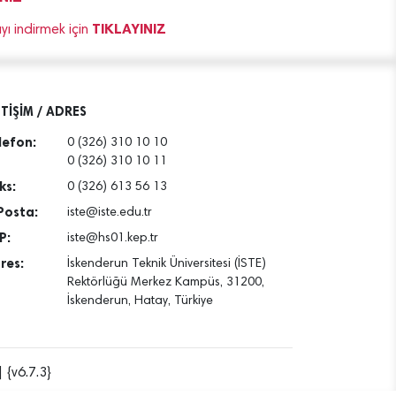
TIKLAYINIZ
 indirmek için
ETİŞİM / ADRES
lefon:
0 (326) 310 10 10
0 (326) 310 10 11
ks:
0 (326) 613 56 13
Posta:
iste@iste.edu.tr
P:
iste@hs01.kep.tr
res:
İskenderun Teknik Üniversitesi (İSTE)
Rektörlüğü Merkez Kampüs, 31200,
İskenderun, Hatay, Türkiye
 {v6.7.3}