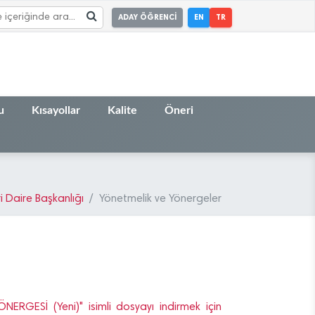
ADAY ÖĞRENCİ
EN
TR
u
Kısayollar
Kalite
Öneri
i Daire Başkanlığı
Yönetmelik ve Yönergeler
Sİ (Yeni)" isimli dosyayı indirmek için