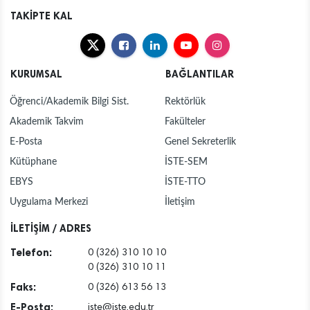
TAKİPTE KAL
KURUMSAL
BAĞLANTILAR
Öğrenci/Akademik Bilgi Sist.
Rektörlük
Akademik Takvim
Fakülteler
E-Posta
Genel Sekreterlik
Kütüphane
İSTE-SEM
EBYS
İSTE-TTO
Uygulama Merkezi
İletişim
İLETİŞİM / ADRES
Telefon:
0 (326) 310 10 10
0 (326) 310 10 11
Faks:
0 (326) 613 56 13
E-Posta:
iste@iste.edu.tr