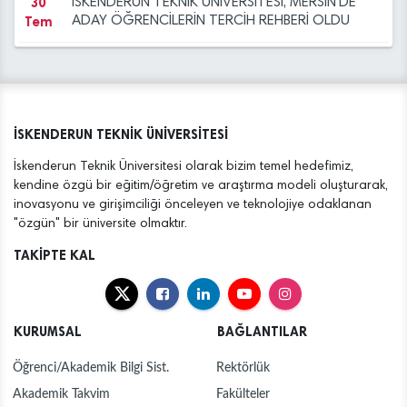
30
İSKENDERUN TEKNİK ÜNİVERSİTESİ, MERSİN’DE
Tem
ADAY ÖĞRENCİLERİN TERCİH REHBERİ OLDU
29
İSKENDERUN TEKNİK ÜNİVERSİTESİ TEKNOFEST
Tem
2026 İNSANSIZ DENİZ ARACI FİNALİNDE
28
İSKENDERUN TEKNİK ÜNİVERSİTESİ TUA ASTRO
İSKENDERUN TEKNİK ÜNİVERSİTESİ
Tem
HACKATHON TÜRKİYE FİNALİNDE
İskenderun Teknik Üniversitesi olarak bizim temel hedefimiz,
13
İSTE AİLESİNE HOŞGELDİNİZ
kendine özgü bir eğitim/öğretim ve araştırma modeli oluşturarak,
Ağu
inovasyonu ve girişimciliği önceleyen ve teknolojiye odaklanan
"özgün" bir üniversite olmaktır.
03
İSKENDERUN TEKNİK ÜNİVERSİTESİ TEKNOFEST
Ağu
2026'NIN ZİRVESİNDE
TAKİPTE KAL
30
İSKENDERUN TEKNİK ÜNİVERSİTESİ TEKNOFEST
Tem
2026’DA TÜRKİYE İKİNCİSİ OLDU
KURUMSAL
BAĞLANTILAR
30
İSKENDERUN TEKNİK ÜNİVERSİTESİ MUSTAFA
Tem
YAZICI DEVLET KONSERVATUVARI 2026-2027
Öğrenci/Akademik Bilgi Sist.
Rektörlük
EĞİTİM-ÖĞRETİM YILI ÖZEL YETENEK SINAVI
Akademik Takvim
Fakülteler
30
İSKENDERUN TEKNİK ÜNİVERSİTESİ, MERSİN’DE