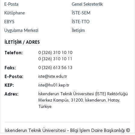
Tem
ADAY ÖĞRENCİLERİN TERCİH REHBERİ OLDU
E-Posta
Genel Sekreterlik
Kütüphane
İSTE-SEM
29
İSKENDERUN TEKNİK ÜNİVERSİTESİ TEKNOFEST
Tem
2026 İNSANSIZ DENİZ ARACI FİNALİNDE
EBYS
İSTE-TTO
Uygulama Merkezi
İletişim
28
İSKENDERUN TEKNİK ÜNİVERSİTESİ TUA ASTRO
Tem
HACKATHON TÜRKİYE FİNALİNDE
İLETİŞİM / ADRES
Telefon:
0 (326) 310 10 10
0 (326) 310 10 11
Faks:
0 (326) 613 56 13
E-Posta:
iste@iste.edu.tr
KEP:
iste@hs01.kep.tr
Adres:
İskenderun Teknik Üniversitesi (İSTE) Rektörlüğü
Merkez Kampüs, 31200, İskenderun, Hatay,
Türkiye
İskenderun Teknik Üniversitesi - Bilgi İşlem Daire Başkanlığı ©