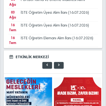
Portatif Klima ve Üfleme Makinesi Alımı
Ağu
03
İSTE Öğretim Üyesi Alım İlanı (16.07.2026)
Ağu
16
İSTE Öğretim Üyesi Alım İlanı (16.07.2026)
Tem
16
İSTE Öğretim Elemanı Alım İlanı (16.07.2026)
Tem
14
OTOMAT YERİ KİRALAMA İHALESİ
Tem
ETKİNLİK MERKEZİ
09
Üniversitemiz Yerleşkelerinde Haşere ve
Tem
Böcek İlaçlama Hizmeti Alımı
04
2026-2027 Eğitim-Öğretim Yılı Müzik
Ağu
Programı Özel Yetenek Sınavı Başvuru
Duyurusu
04
Portatif Klima ve Üfleme Makinesi Alımı
Ağu
30
İSKENDERUN TEKNİK ÜNİVERSİTESİ MUSTAFA
Tem
YAZICI DEVLET KONSERVATUVARI 2026-2027
03
İSTE Öğretim Üyesi Alım İlanı (16.07.2026)
EĞİTİM-ÖĞRETİM YILI ÖZEL YETENEK SINAVI