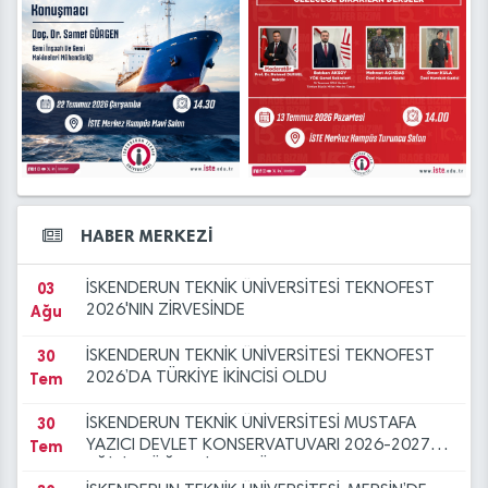
Ağu
30
İSKENDERUN TEKNİK ÜNİVERSİTESİ, MERSİN’DE
16
Tem
ADAY ÖĞRENCİLERİN TERCİH REHBERİ OLDU
İSTE Öğretim Üyesi Alım İlanı (16.07.2026)
Tem
29
İSKENDERUN TEKNİK ÜNİVERSİTESİ TEKNOFEST
16
İSTE Öğretim Elemanı Alım İlanı (16.07.2026)
Tem
2026 İNSANSIZ DENİZ ARACI FİNALİNDE
Tem
28
İSKENDERUN TEKNİK ÜNİVERSİTESİ TUA ASTRO
14
OTOMAT YERİ KİRALAMA İHALESİ
Tem
HACKATHON TÜRKİYE FİNALİNDE
Tem
09
Üniversitemiz Yerleşkelerinde Haşere ve
13
İSTE AİLESİNE HOŞGELDİNİZ
HABER MERKEZİ
Tem
Ağu
Böcek İlaçlama Hizmeti Alımı
03
İSKENDERUN TEKNİK ÜNİVERSİTESİ TEKNOFEST
Ağu
2026'NIN ZİRVESİNDE
30
İSKENDERUN TEKNİK ÜNİVERSİTESİ TEKNOFEST
Tem
2026’DA TÜRKİYE İKİNCİSİ OLDU
30
İSKENDERUN TEKNİK ÜNİVERSİTESİ MUSTAFA
Tem
YAZICI DEVLET KONSERVATUVARI 2026-2027
EĞİTİM-ÖĞRETİM YILI ÖZEL YETENEK SINAVI