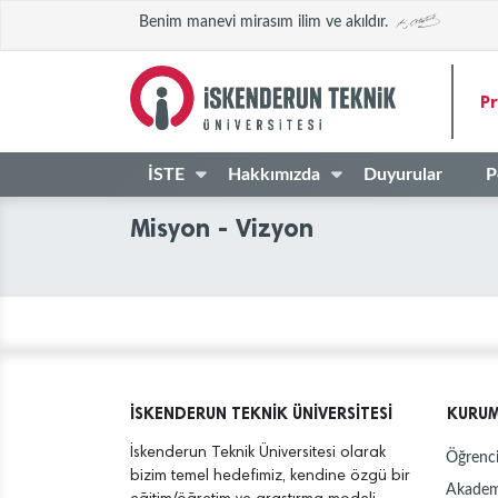
Benim manevi mirasım ilim ve akıldır.
P
İSTE
Hakkımızda
Duyurular
P
Misyon - Vizyon
İSKENDERUN TEKNİK ÜNİVERSİTESİ
KURU
İskenderun Teknik Üniversitesi olarak
Öğrenci
bizim temel hedefimiz, kendine özgü bir
Akadem