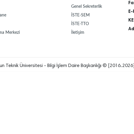
Fa
Genel Sekreterlik
E-
ane
İSTE-SEM
KE
İSTE-TTO
Ad
ma Merkezi
İletişim
un Teknik Üniversitesi - Bilgi İşlem Daire Başkanlığı © [2016..2026]