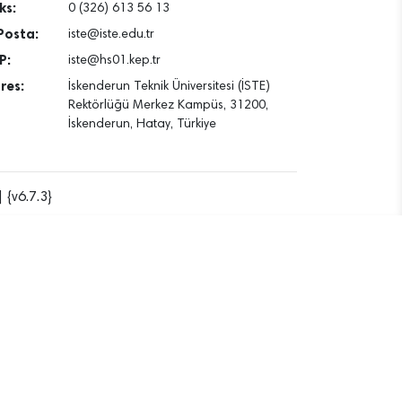
ks:
0 (326) 613 56 13
Posta:
iste@iste.edu.tr
P:
iste@hs01.kep.tr
res:
İskenderun Teknik Üniversitesi (İSTE)
Rektörlüğü Merkez Kampüs, 31200,
İskenderun, Hatay, Türkiye
 {v6.7.3}