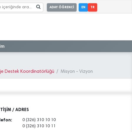
ADAY ÖĞRENCİ
EN
TR
şim
je Destek Koordinatörlüğü
Misyon - Vizyon
ETİŞİM / ADRES
lefon:
0 (326) 310 10 10
0 (326) 310 10 11