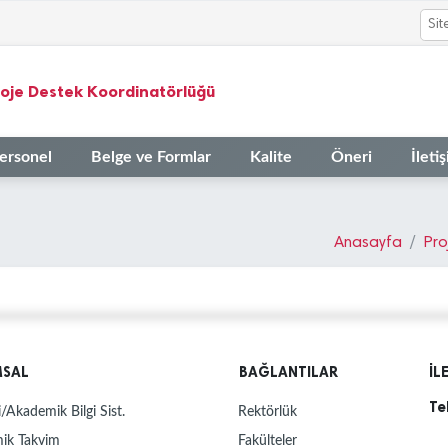
roje Destek Koordinatörlüğü
ersonel
Belge ve Formlar
Kalite
Öneri
İleti
Anasayfa
Pro
MSAL
BAĞLANTILAR
İL
Te
/Akademik Bilgi Sist.
Rektörlük
ik Takvim
Fakülteler