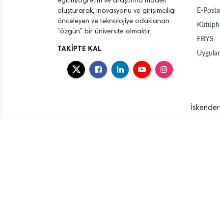
eğitim/öğretim ve araştırma modeli
E-Posta
oluşturarak, inovasyonu ve girişimciliği
önceleyen ve teknolojiye odaklanan
Kütüph
"özgün" bir üniversite olmaktır.
EBYS
TAKİPTE KAL
Uygula
İskender