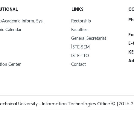
TUTIONAL
LINKS
CO
Ph
/Academic Inform. Sys.
Rectorship
ic Calendar
Faculties
Fa
General Secretariat
E-
İSTE-SEM
KE
ISTE-TTO
Ad
tion Center
Contact
echnical University - Information Technologies Office © [2016..2