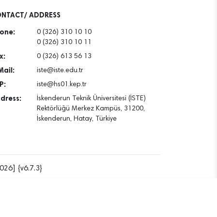
NTACT/ ADDRESS
one:
0 (326) 310 10 10
0 (326) 310 10 11
x:
0 (326) 613 56 13
Mail:
iste@iste.edu.tr
P:
iste@hs01.kep.tr
dress:
İskenderun Teknik Üniversitesi (İSTE)
Rektörlüğü Merkez Kampüs, 31200,
İskenderun, Hatay, Türkiye
026] {v6.7.3}