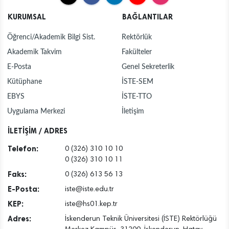
KURUMSAL
BAĞLANTILAR
Öğrenci/Akademik Bilgi Sist.
Rektörlük
Akademik Takvim
Fakülteler
E-Posta
Genel Sekreterlik
Kütüphane
İSTE-SEM
EBYS
İSTE-TTO
Uygulama Merkezi
İletişim
İLETİŞİM / ADRES
Telefon:
0 (326) 310 10 10
0 (326) 310 10 11
Faks:
0 (326) 613 56 13
E-Posta:
iste@iste.edu.tr
KEP:
iste@hs01.kep.tr
Adres:
İskenderun Teknik Üniversitesi (İSTE) Rektörlüğü