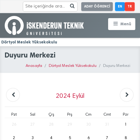
ADAY ÖĞRENCİ
EN
TR
Menü
Dörtyol Meslek Yüksekokulu
Duyuru Merkezi
Anasayfa
Dörtyol Meslek Yüksekokulu
Duyuru Merkezi
2024
Eylül
Pzt
Sal
Çrş
Prş
Cm
Cmt
Pzr
26
27
28
29
30
31
1
2
3
4
5
6
7
8