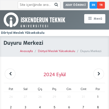
ADAY ÖĞRENCİ
EN
TR
Menü
Dörtyol Meslek Yüksekokulu
Duyuru Merkezi
Anasayfa
Dörtyol Meslek Yüksekokulu
Duyuru Merkezi
2024
Eylül
Pzt
Sal
Çrş
Prş
Cm
Cmt
Pzr
26
27
28
29
30
31
1
2
3
4
5
6
7
8