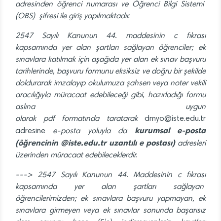
adresinden öğrenci numarası ve Öğrenci Bilgi Sistemi
(OBS) şifresi ile giriş yapılmaktadır.
2547 Sayılı Kanunun 44. maddesinin c fıkrası
kapsamında yer alan şartları sağlayan öğrenciler; ek
sınavlara katılmak için aşağıda yer alan ek sınav başvuru
tarihlerinde, başvuru formunu eksiksiz ve doğru bir şekilde
doldurarak imzalayıp okulumuza şahsen veya noter vekili
aracılığıyla müracaat edebileceği gibi, hazırladığı formu
aslına uygun
olarak pdf formatında taratarak
dmyo@iste.edu.tr
kurumsal e-posta
adresine
e-posta yoluyla da
(öğrencinin @iste.edu.tr uzantılı e postası)
adresleri
üzerinden müracaat edebileceklerdir.
---> 2547 Sayılı Kanunun 44. Maddesinin c fıkrası
kapsamında yer alan şartları sağlayan
öğrencilerimizden; ek sınavlara başvuru yapmayan, ek
sınavlara girmeyen veya ek sınavlar sonunda başarısız