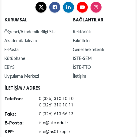
KURUMSAL
BAĞLANTILAR
Öğrenci/Akademik Bilgi Sist.
Rektörlük
Akademik Takvim
Fakülteler
E-Posta
Genel Sekreterlik
Kütüphane
İSTE-SEM
EBYS
İSTE-TTO
Uygulama Merkezi
İletişim
İLETİŞİM / ADRES
Telefon:
0 (326) 310 10 10
0 (326) 310 10 11
Faks:
0 (326) 613 56 13
E-Posta:
iste@iste.edu.tr
KEP:
iste@hs01.kep.tr